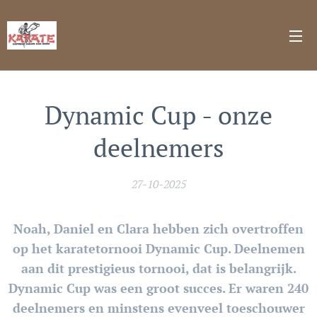
Dynamic Cup - onze
deelnemers
27-10-2025
Noah, Daniel en Clara hebben zich overtroffen
op het karatetornooi Dynamic Cup. Deelnemen
aan dit prestigieus tornooi, dat is belangrijk.
Dynamic Cup was een groot succes. Er waren 240
deelnemers en minstens evenveel toeschouwer